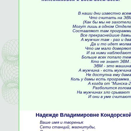
В наши дни известно всем
Что считать на ЭВ
(Как бы мы не захотели
Могут лишь в одном Отделе
Составляют там программ
Все прекраснейшие дамы
А мужчин там - раз и два
Да и то идет молва
Что им мало доверяю
И за ними наблюдают
Больше всех попало тем
Кто не знает ЭВМ..
ЭВМ - это машина
А мужчина - есть мужчина
Не доступна ему дама
Коль у дамы есть программа..
А когда от "Минска-2
Разболится голова
На мужчинах зло срывают 
И они в уме считают
Надежде Владимировне Кондорской
Ваше имя и творенья:
Сети станций, магнитуды,