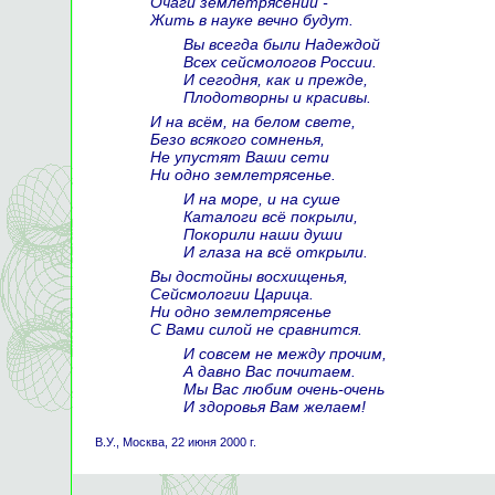
Очаги землетрясений -
Жить в науке вечно будут.
Вы всегда были Надеждой
Всех сейсмологов России.
И сегодня, как и прежде,
Плодотворны и красивы.
И на всём, на белом свете,
Безо всякого сомненья,
Не упустят Ваши сети
Ни одно землетрясенье.
И на море, и на суше
Каталоги всё покрыли,
Покорили наши души
И глаза на всё открыли.
Вы достойны восхищенья,
Сейсмологии Царица.
Ни одно землетрясенье
С Вами силой не сравнится.
И совсем не между прочим,
А давно Вас почитаем.
Мы Вас любим очень-очень
И здоровья Вам желаем!
В.У., Москва, 22 июня 2000 г.