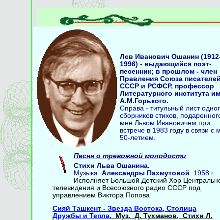
Лев Иванович Ошанин
(1912
1996) - выдающийся поэт-
песенник; в прошлом - член
Правления Союза писателе
СССР и РСФСР, профессор
Литературного института им
А.М.Горького.
Справа - титульный лист одног
сборников стихов, подаренног
мне Львом Ивановичем при
встрече в 1983 году в связи с
50-летием.
Песня о тревожной молодости
Стихи
Льва Ошанина
.
Музыка
Александры Пахмутовой
. 1958 г.
Исполняет Большой Детский Хор Центральн
телевидения и Всесоюзного радио СССР под
управлением Виктора Попова
Сияй Ташкент - Звезда Востока, Столица
Дружбы и Тепла
.
Муз. Д. Тухманов, Стихи Л.