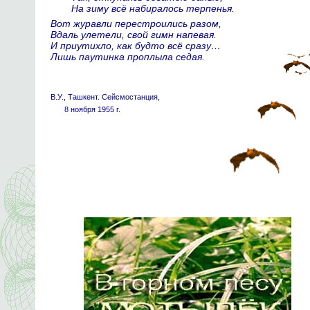
На зиму всё набиралось терпенья.
Вот журавли перестроились разом,
Вдаль улетели, свой гимн напевая.
И приутихло, как будто всё сразу…
Лишь паутинка проплыла седая.
В.У., Ташкент. Сейсмостанция,
8 ноября 1955 г.