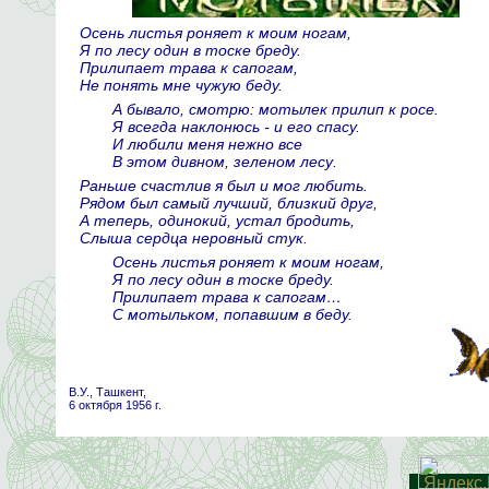
Осень листья роняет к моим ногам,
Я по лесу один в тоске бреду.
Прилипает трава к сапогам,
Не понять
мне чужую беду.
А бывало, смотрю:
мотылек прилип к росе.
Я всегда наклонюсь - и его спасу.
И любили меня нежно все
В этом дивном,
зеленом лесу
.
Раньше счастлив
я был и мог любить.
Рядом был самый лучший, близкий друг,
А теперь, одинокий, устал бродить,
Слыша сердца неровный стук.
Осень листья роняет к моим ногам,
Я по лесу один в тоске бреду.
Прилипает трава к сапогам…
С мотыльком, попавшим в беду.
В.У., Ташкент,
6 октября 1956 г.