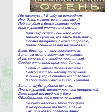
Где нахожусь я? В саду ли волшебном
Или, быть может, во сне это вижу?
Под голубым в белых локонах небом
Крик журавлей улетающих слышу.
Вот закружились они надо мною,
Что-то курлыча, всё ввысь подымаясь,
Словно прощались с моей стороною,
Видом осенним земли наслаждаясь.
Было, бесспорно, чему восхищаться:
Золотом пышно земля вся покрылась.
И уж, конечно (не стыдно признаться),
Сердце отчаянней прежнего билось.
Скромно качали деревья ветвями,
Редкой листвой наготу прикрывая,
И лишь у корня стальными стволами
В сброшенных листьях своих утопая.
Золота груды, рубинов осколки,
Плачь журавлей, шелест листьев прощальный,
Даже наряд изумрудный у ёлки -
Объединилось всё в песне печальной.
Не было жалобы в этом прощанье,
И не прощанье то было, а пенье…
Так, откупаясь богатою данью,