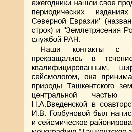
ежегодники нашли свое пр
периодических издания
Северной Евразии" (назва
строк) и "Землетрясения Р
службой РАН.
Наши контакты с Н
прекращались в течени
квалифицированным, ши
сейсмологом, она принима
природы Ташкентского зем
центральной частью с
Н.А.Введенской в соавторс
И.В. Горбуновой был напи
и сейсмическое районирова
монографию "Ташкентское з