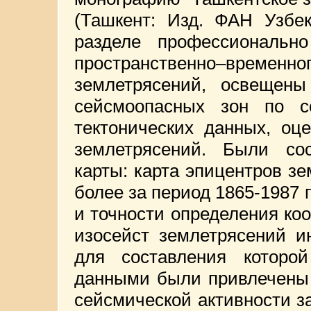
(Ташкент: Изд. ФАН Узбек
разделе профессионально
пространственно–врем
землетрясений, освещен
сейсмоопасных зон по со
тектонических данных, оц
землетрясений. Были со
карты: карта эпицентров з
более за период 1865-1987 г
и точности определения коо
изосейст землетрясений и
для составления которо
данными были привлечены 
сейсмической активности за