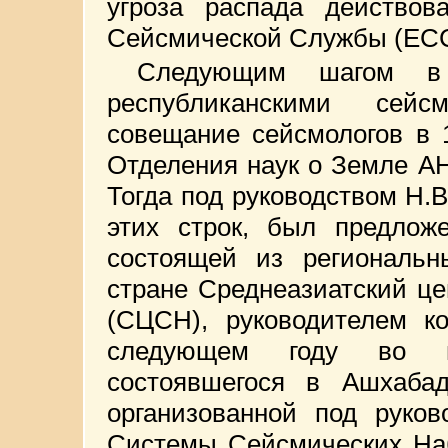
угроза распада действо
Сейсмической Службы (ЕСС
Следующим шагом в 
республиканскими сей
совещание сейсмологов в 
Отделения наук о Земле А
Тогда под руководством Н.В
этих строк, был предлож
состоящей из региональн
стране Среднеазиатский ц
(СЦСН), руководителем ко
следующем году во вр
состоявшегося в Ашхаб
организованной под руков
Системы Сейсмических Н